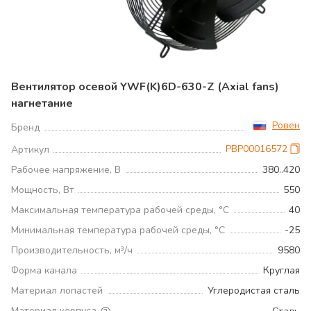
Вентилятор осевой YWF(K)6D-630-Z (Axial fans)
нагнетание
Ровен
Бренд
РВР00016572
Артикул
Рабочее напряжение, В
380..420
Мощность, Вт
550
Максимальная температура рабочей среды, °С
40
Минимальная температура рабочей среды, °С
-25
Производительность, м³/ч
9580
Форма канала
Круглая
Материал лопастей
Углеродистая сталь
Материал корпуса