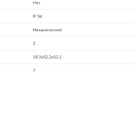
Нет
IP 54
Механический
Z
18.3x52.2x52.2
7