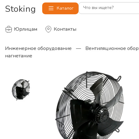
Stoking
Что вы ищете?
Каталог
Юрлицам
Контакты
Инженерное оборудование
—
Вентиляционное обор
нагнетание