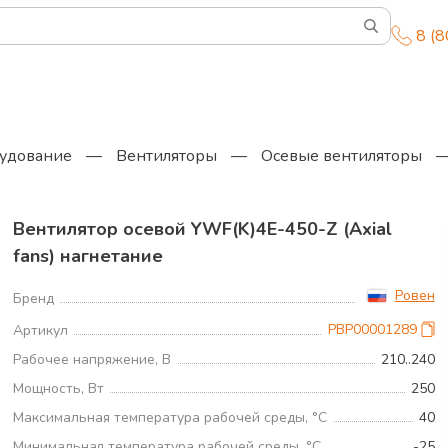
8 (
удование
—
Вентиляторы
—
Осевые вентиляторы
Вентилятор осевой YWF(K)4E-450-Z (Axial
fans) нагнетание
Ровен
Бренд
РВР00001289
Артикул
Рабочее напряжение, В
210..240
Мощность, Вт
250
Максимальная температура рабочей среды, °С
40
Минимальная температура рабочей среды, °С
-25