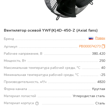
Вентилятор осевой YWF(K)4D-450-Z (Axial fans)
Ровен
Бренд
РВ000074273
Артикул
Рабочее напряжение, В
380..420
Мощность, Вт
250
Максимальная температура рабочей среды, °С
40
Минимальная температура рабочей среды, °С
-25
Производительность, м³/ч
4820
Форма канала
Круглая
Материал лопастей
Углеродистая сталь
Материал корпуса
Сталь