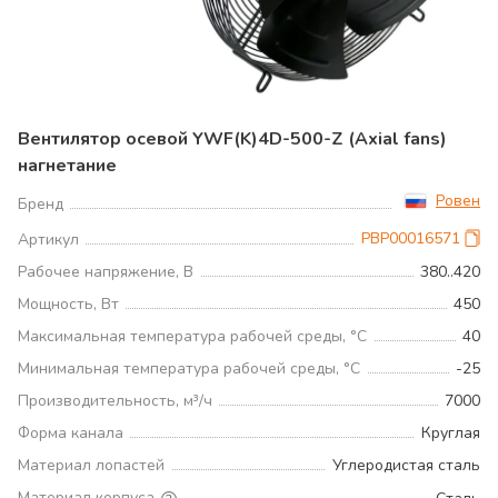
Вентилятор осевой YWF(K)4D-500-Z (Axial fans)
нагнетание
Ровен
Бренд
РВР00016571
Артикул
Рабочее напряжение, В
380..420
Мощность, Вт
450
Максимальная температура рабочей среды, °С
40
Минимальная температура рабочей среды, °С
-25
Производительность, м³/ч
7000
Форма канала
Круглая
Материал лопастей
Углеродистая сталь
Материал корпуса