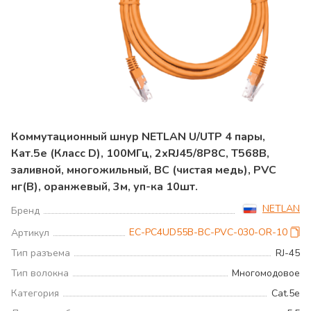
Коммутационный шнур NETLAN U/UTP 4 пары,
Кат.5е (Класс D), 100МГц, 2хRJ45/8P8C, T568B,
заливной, многожильный, BC (чистая медь), PVC
нг(B), оранжевый, 3м, уп-ка 10шт.
NETLAN
Бренд
EC-PC4UD55B-BC-PVC-030-OR-10
Артикул
Тип разъема
RJ-45
Тип волокна
Многомодовое
Категория
Cat.5e