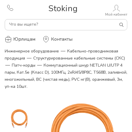
Stoking
Мой кабинет
Что вы ищете?
Юрлицам
Контакты
—
Инженерное оборудование
Кабельно-проводниковая
—
продукция
Структурированные кабельные системы (СКС)
—
—
Патч-корды
Коммутационный шнур NETLAN U/UTP 4
пары, Кат.5е (Класс D), 100МГц, 2хRJ45/8P8C, T568B, заливной,
многожильный, BC (чистая медь), PVC нг(B), оранжевый, 3м,
уп-ка 10шт.