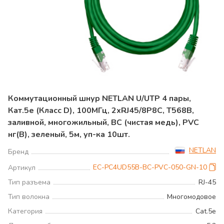
Коммутационный шнур NETLAN U/UTP 4 пары,
Кат.5е (Класс D), 100МГц, 2хRJ45/8P8C, T568B,
заливной, многожильный, BC (чистая медь), PVC
нг(B), зеленый, 5м, уп-ка 10шт.
NETLAN
Бренд
EC-PC4UD55B-BC-PVC-050-GN-10
Артикул
Тип разъема
RJ-45
Тип волокна
Многомодовое
Категория
Cat.5e