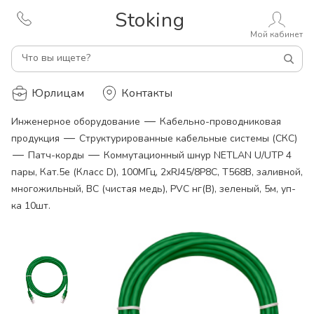
Stoking
Мой кабинет
Что вы ищете?
Юрлицам
Контакты
—
Инженерное оборудование
Кабельно-проводниковая
—
продукция
Структурированные кабельные системы (СКС)
—
—
Патч-корды
Коммутационный шнур NETLAN U/UTP 4
пары, Кат.5е (Класс D), 100МГц, 2хRJ45/8P8C, T568B, заливной,
многожильный, BC (чистая медь), PVC нг(B), зеленый, 5м, уп-
ка 10шт.