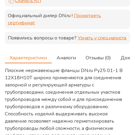
Скачать КП
Официальный дилер
DN.ru
!
Посмотреть
сертификат
Появились вопросы о товаре?
Узнать у специалиста
Характеристики
Аналоги
Отзывы (0)
Доку
Плоские нержавеющие фланцы DN.ru Ру25 01-1 В
12Х18Н10Т широко применяются для соединения
запорной и регулирующей арматуры с
трубопроводами, соединения отдельных участков
трубопроводов между собой и для присоединения
трубопроводов к различному оборудованию.
Способность изделий выдерживать высокое
давление позволяет надежно герметизировать
трубопроводы любой сложности, а физические