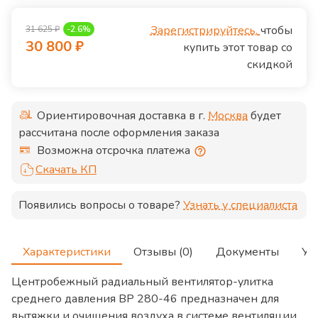
Зарегистрируйтесь,
чтобы
31 625
₽
-
2.6
%
30 800
₽
купить этот товар со
скидкой
Ориентировочная доставка в г.
Москва
будет
рассчитана после оформления заказа
Возможна отсрочка платежа
Скачать КП
Появились вопросы о товаре?
Узнать у специалиста
Характеристики
Отзывы (0)
Документы
Ус
Центробежный радиальный вентилятор-улитка
среднего давления ВР 280-46 предназначен для
вытяжки и очищения воздуха в системе вентиляции,