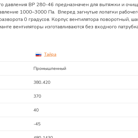
 давления ВР 280-46 предназначен для вытяжки и очище
авление 1000–3000 Па. Вперед загнутые лопатки рабочего
разворота 0 градусов. Корпус вентилятора поворотный, ш
анте вентиляторы изготавливаются без входного патрубка
Тайра
Промышленный
380..420
370
40
-45
480..1430