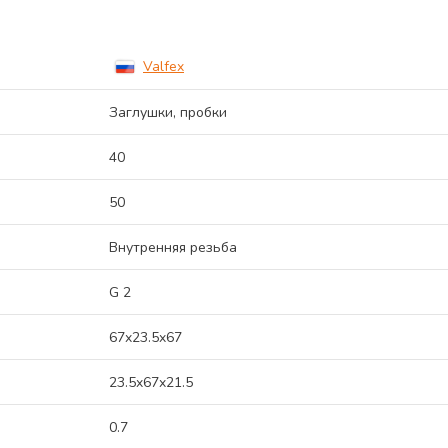
Valfex
Заглушки, пробки
40
50
Внутренняя резьба
G 2
67x23.5x67
23.5x67x21.5
0.7