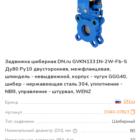
Задвижка шиберная DN.ru GVKN1331N-2W-Fb-S
Ду80 Ру10 двусторонняя, межфланцевая,
шпиндель - невыдвижной, корпус - чугун GGG40,
шибер - нержавеющая сталь 304, уплотнение -
NBR, управление - штурвал, WENZ
DN.ru
Бренд
D040-07823
Артикул
Тип задвижки
Шиберный
Номинальный диаметр (DN), мм
80
Номинальное давление (PN), бар
10