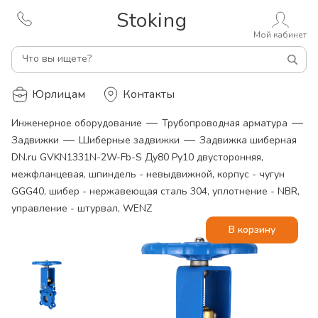
Stoking
Мой кабинет
Что вы ищете?
Юрлицам
Контакты
—
—
Инженерное оборудование
Трубопроводная арматура
—
—
Задвижки
Шиберные задвижки
Задвижка шиберная
DN.ru GVKN1331N-2W-Fb-S Ду80 Ру10 двусторонняя,
межфланцевая, шпиндель - невыдвижной, корпус - чугун
GGG40, шибер - нержавеющая сталь 304, уплотнение - NBR,
управление - штурвал, WENZ
В корзину