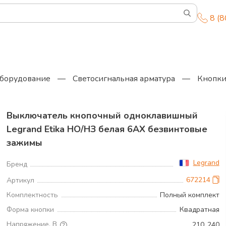
8 (
оборудование
—
Светосигнальная арматура
—
Кнопк
Выключатель кнопочный одноклавишный
Legrand Etika НО/НЗ белая 6АХ безвинтовые
зажимы
Legrand
Бренд
672214
Артикул
Комплектность
Полный комплект
Форма кнопки
Квадратная
Напряжение, В
210..240