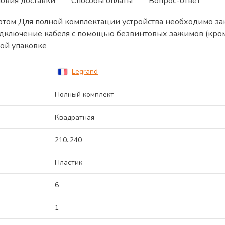
ловия доставки
Способы оплаты
Вопрос-ответ
ртом Для полной комплектации устройства необходимо за
 подключение кабеля с помощью безвинтовых зажимов (кр
ой упаковке
Legrand
Полный комплект
Квадратная
210..240
Пластик
6
1