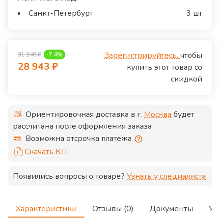
Санкт-Петербург
3 шт
Зарегистрируйтесь,
чтобы
31 246
₽
-
7.4
%
28 943
₽
купить этот товар со
скидкой
Ориентировочная доставка в г.
Москва
будет
рассчитана после оформления заказа
Возможна отсрочка платежа
Скачать КП
Появились вопросы о товаре?
Узнать у специалиста
Характеристики
Отзывы (0)
Документы
Ус