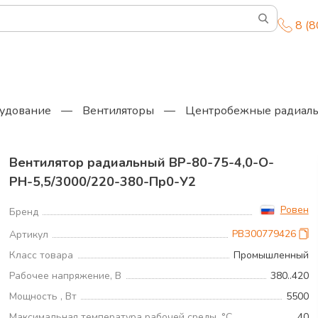
8 (
удование
—
Вентиляторы
—
Центробежные радиаль
Вентилятор радиальный ВР-80-75-4,0-О-
РН-5,5/3000/220-380-Пр0-У2
Ровен
Бренд
РВЗ00779426
Артикул
Класс товара
Промышленный
Рабочее напряжение, В
380..420
Мощность , Вт
5500
Максимальная температура рабочей среды, °С
40