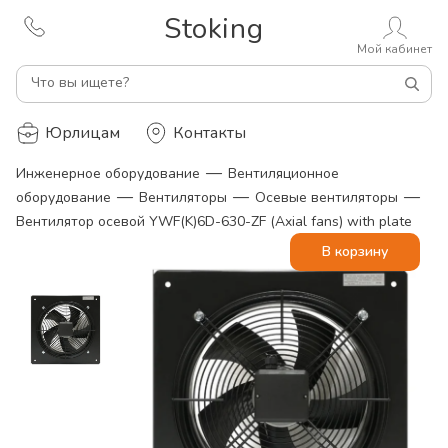
Stoking
Мой кабинет
Что вы ищете?
Юрлицам
Контакты
—
Инженерное оборудование
Вентиляционное
—
—
—
оборудование
Вентиляторы
Осевые вентиляторы
Вентилятор осевой YWF(K)6D-630-ZF (Axial fans) with plate
В корзину