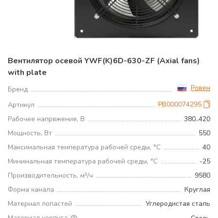
Вентилятор осевой YWF(K)6D-630-ZF (Axial fans)
with plate
Ровен
Бренд
РВ000074295
Артикул
Рабочее напряжение, В
380..420
Мощность, Вт
550
Максимальная температура рабочей среды, °С
40
Минимальная температура рабочей среды, °С
-25
Производительность, м³/ч
9580
Форма канала
Круглая
Материал лопастей
Углеродистая сталь
Материал корпуса