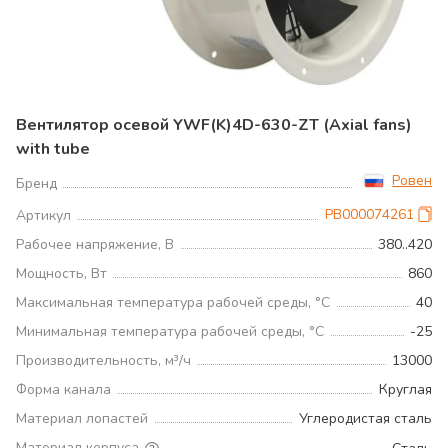
Вентилятор осевой YWF(K)4D-630-ZT (Axial fans)
with tube
Ровен
Бренд
РВ000074261
Артикул
Рабочее напряжение, В
380..420
Мощность, Вт
860
Максимальная температура рабочей среды, °С
40
Минимальная температура рабочей среды, °С
-25
Производительность, м³/ч
13000
Форма канала
Круглая
Материал лопастей
Углеродистая сталь
Материал корпуса