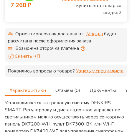
7 268
₽
купить этот товар со
скидкой
Ориентировочная доставка в г.
Москва
будет
рассчитана после оформления заказа
Возможна отсрочка платежа
Скачать КП
Появились вопросы о товаре?
Узнать у специалиста
Характеристики
Отзывы (0)
Документы
Ус
Устанавливается на трековую систему DENKIRS
SMART. Регулировку и дистанционное управление
светильником можно осуществлять через сенсорную
панель DK7200-WH, пульт DK7300-BK или Wi-Fi
конвертер DK7400-WF для управления смартфоном.