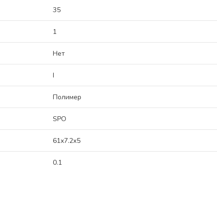
35
1
Нет
I
Полимер
SPO
61x7.2x5
0.1