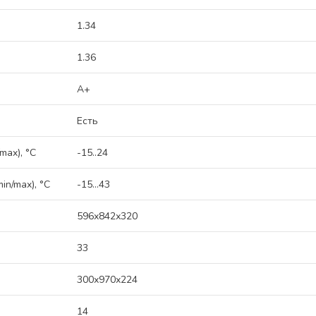
1.34
1.36
A+
Есть
max), °C
-15..24
n/max), °C
-15...43
596х842х320
33
300х970х224
14