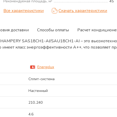
Рекомендуемая площадь, м²
45
Все характеристики
Скачать характеристики
ловия доставки
Способы оплаты
Расчет кондиционе
кс) CHAMPERY SAS18CH1-AI/SAU18CH1-AI – это высокотех
 имеет класс энергоэффективности А++, что позволяет п
Energolux
Сплит-система
Настенный
210..240
4.6