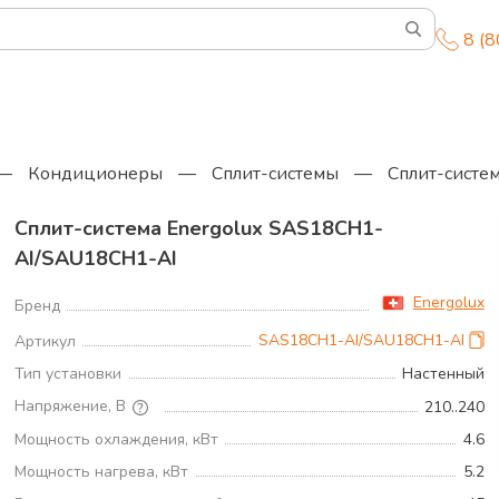
8 (
—
Кондиционеры
—
Сплит-системы
—
Сплит-систе
Сплит-система Energolux SAS18CH1-
AI/SAU18CH1-AI
В
Energolux
Бренд
SAS18CH1-AI/SAU18CH1-AI
Артикул
Тип установки
Настенный
Напряжение, В
210..240
Мощность охлаждения, кВт
4.6
Мощность нагрева, кВт
5.2