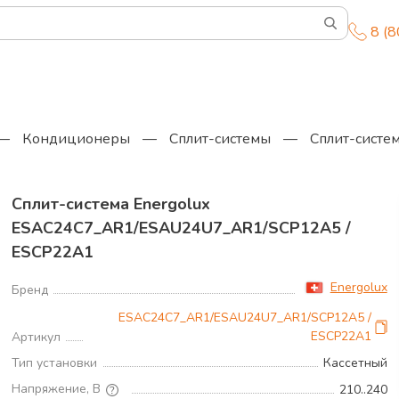
8 (
—
Кондиционеры
—
Сплит-системы
—
Сплит-систе
Сплит-система Energolux
ESAC24C7_AR1/ESAU24U7_AR1/SCP12A5 /
ESCP22A1
М
Energolux
Бренд
Р
ESAC24C7_AR1/ESAU24U7_AR1/SCP12A5 /
ESCP22A1
В
Артикул
Тип установки
Кассетный
Напряжение, В
210..240