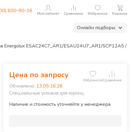
800) 600-90-16
Мой кабинет
Сравнение
Избранное
Корзина
Онлайн подборы
ма Energolux ESAC24C7_AR1/ESAU24U7_AR1/SCP12A5 /
Цена по запросу
Избранное
Сравнение
Обновлено:
13.05 16:26
Специальные условия для юрлиц
ощность нагрева, кВт
7.62
екомендуемая площадь, м²
70
Наличие и стоимость уточняйте у менеджера
ид хладагента
R32