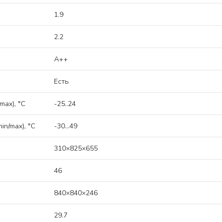
1.9
2.2
A++
Есть
max), °C
-25..24
n/max), °C
-30...49
310×825×655
46
840×840×246
29.7