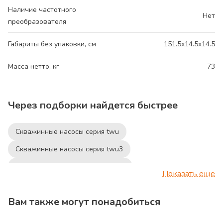
Наличие частотного
Нет
преобразователя
Габариты без упаковки, см
151.5x14.5x14.5
Масса нетто, кг
73
Через подборки найдется быстрее
Скважинные насосы серия twu
Скважинные насосы серия twu3
Скважинные насосы серия twu 4
Показать еще
Скважинные насосы серия twi
Вам также могут понадобиться
Скважинные насосы серия twi4
Скважинные насосы серия twi6