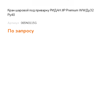
Кран шаровой под приварку РИДАН JIP Premium WWДу32
Ру40
Артикул:
065N0115G
По запросу