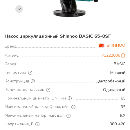
Насос циркуляционный Shinhoo BASIC 65-8SF
SHINHOO
Бренд
71222006
Артикул
Серия
BASIC
Тип ротора
Мокрый
Конструкция
Центробежный
Количество насосов
Одинарный
Номинальный диаметр (DN), мм
65
Максимальный расход Qmax, м³/ч
35
Максимальный напор, м.вод.ст.
8.2
Напряжение, В
380..420