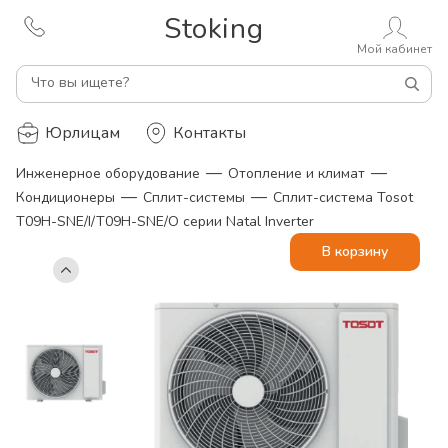
Stoking
Мой кабинет
Что вы ищете?
Юрлицам
Контакты
—
—
Инженерное оборудование
Отопление и климат
—
—
Кондиционеры
Сплит-системы
Сплит-система Tosot
T09H-SNE/I/T09H-SNE/O серии Natal Inverter
В корзину