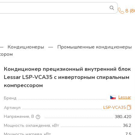
8 (
—
Кондиционеры
—
Промышленные кондиционеры
сором
Кондиционер прецизионный внутренний блок
Lessar LSP-VCA35 с инверторным спиральным
компрессором
Р
Lessar
Бренд
Т
LSP-VCA35
Артикул
М
Напряжение, В
380..420
Р
Мощность охлаждения, кВт
36.2
Т
Мощность нагрева, кВт
7.5