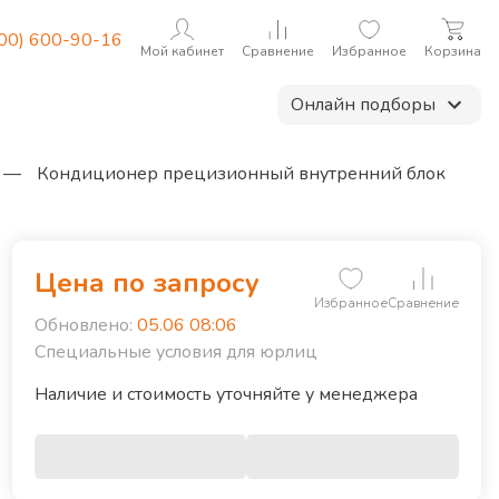
800) 600-90-16
Мой кабинет
Сравнение
Избранное
Корзина
Онлайн подборы
—
Кондиционер прецизионный внутренний блок
Цена по запросу
Избранное
Сравнение
Обновлено:
05.06 08:06
Специальные условия для юрлиц
екомендуемая площадь, м²
360
Вид к
ип компрессора
Спиральный
Наличие и стоимость уточняйте у менеджера
аксимальный расход воздуха, м³/ч
11000
ежим работы
Охлаждение / Обогрев
ип охлаждения
Воздушное