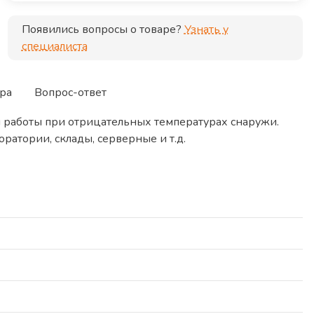
ип установки
Напольный
Появились вопросы о товаре?
Узнать у
специалиста
ра
Вопрос-ответ
и работы при отрицательных температурах снаружи.
ратории, склады, серверные и т.д.