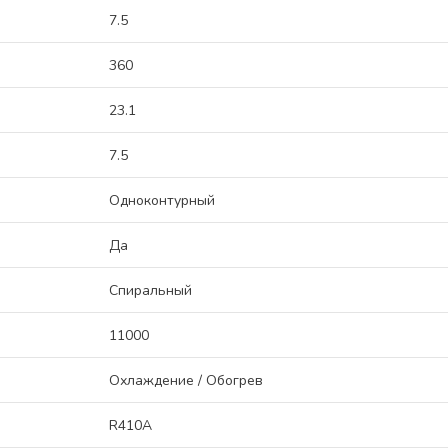
7.5
360
23.1
7.5
Одноконтурный
Да
Спиральный
11000
Охлаждение / Обогрев
R410A