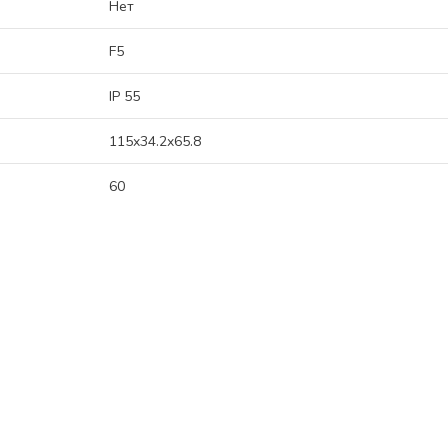
Нет
F5
IP 55
115x34.2x65.8
60