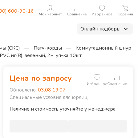
800) 600-90-16
Мой кабинет
Сравнение
Избранное
Корзина
Онлайн подборы
мы (СКС)
—
Патч-корды
—
Коммутационный шнур
VC нг(B), зеленый, 2м, уп-ка 10шт.
Цена по запросу
Избранное
Сравнение
Обновлено:
03.08 19:07
Специальные условия для юрлиц
иаметр кабеля, мм
5.2
Наличие и стоимость уточняйте у менеджера
лина кабеля, м
2
атериал жилы
Медь
атериал оболочки
Поливинилхлорид (ПВХ)