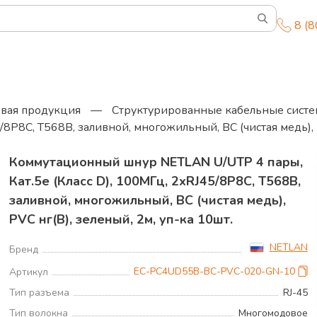
8 (
вая продукция
—
Структурированные кабельные систе
8P8C, T568B, заливной, многожильный, BC (чистая медь), P
Коммутационный шнур NETLAN U/UTP 4 пары,
Кат.5е (Класс D), 100МГц, 2хRJ45/8P8C, T568B,
заливной, многожильный, BC (чистая медь),
PVC нг(B), зеленый, 2м, уп-ка 10шт.
Д
NETLAN
Бренд
Д
EC-PC4UD55B-BC-PVC-020-GN-10
Артикул
М
Тип разъема
RJ-45
М
Тип волокна
Многомодовое