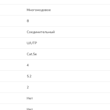
Многомодовое
8
Соединительный
U/UTP
Cat.5e
4
5.2
2
Нет
Нет