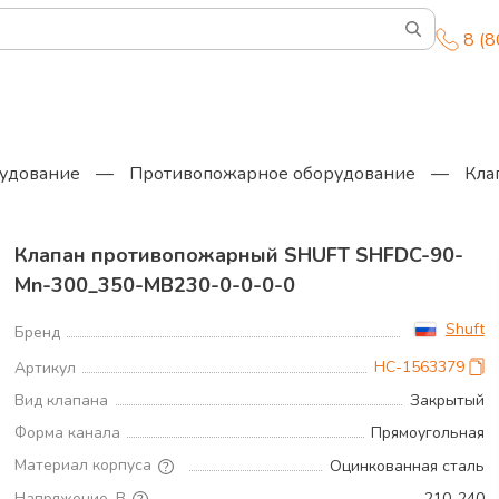
8 (
удование
—
Противопожарное оборудование
—
Кла
Клапан противопожарный SHUFT SHFDC-90-
Mn-300_350-MB230-0-0-0-0
Shuft
Бренд
НС-1563379
Артикул
Вид клапана
Закрытый
Форма канала
Прямоугольная
Материал корпуса
Оцинкованная сталь
Напряжение, В
210..240