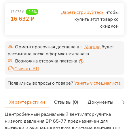
Зарегистрируйтесь,
чтобы
17 078
₽
-
2.6
%
16 632
₽
купить этот товар со
скидкой
Ориентировочная доставка в г.
Москва
будет
рассчитана после оформления заказа
Возможна отсрочка платежа
Скачать КП
Появились вопросы о товаре?
Узнать у специалиста
Характеристики
Отзывы (0)
Документы
Ус
Центробежный радиальный вентилятор-улитка
низкого давления ВР 85-77 предназначен для
вытяжки и очищения воздуха в системе вентиляции,