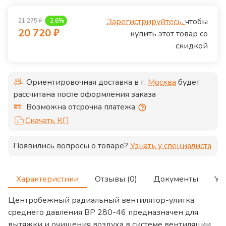
Зарегистрируйтесь,
чтобы
21 275
₽
-
2.6
%
20 720
₽
купить этот товар со
скидкой
Ориентировочная доставка в г.
Москва
будет
рассчитана после оформления заказа
Возможна отсрочка платежа
Скачать КП
Появились вопросы о товаре?
Узнать у специалиста
Характеристики
Отзывы (0)
Документы
Ус
Центробежный радиальный вентилятор-улитка
среднего давления ВР 280-46 предназначен для
вытяжки и очищения воздуха в системе вентиляции,