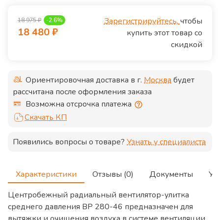
Зарегистрируйтесь,
чтобы
18 975
₽
-
2.6
%
18 480
₽
купить этот товар со
скидкой
Ориентировочная доставка в г.
Москва
будет
рассчитана после оформления заказа
Возможна отсрочка платежа
Скачать КП
Появились вопросы о товаре?
Узнать у специалиста
Характеристики
Отзывы (0)
Документы
Ус
Центробежный радиальный вентилятор-улитка
среднего давления ВР 280-46 предназначен для
вытяжки и очищения воздуха в системе вентиляции,