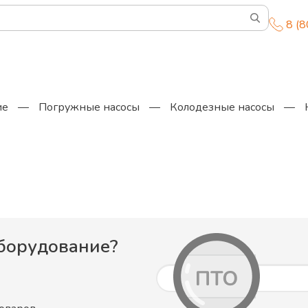
8 (
ие
—
Погружные насосы
—
Колодезные насосы
—
борудование
?