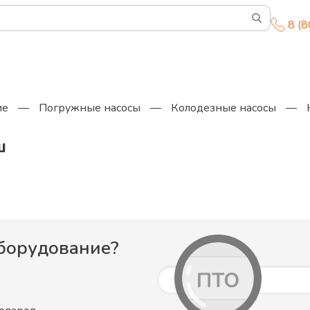
8 (
ие
—
Погружные насосы
—
Колодезные насосы
—
ш
борудование
?