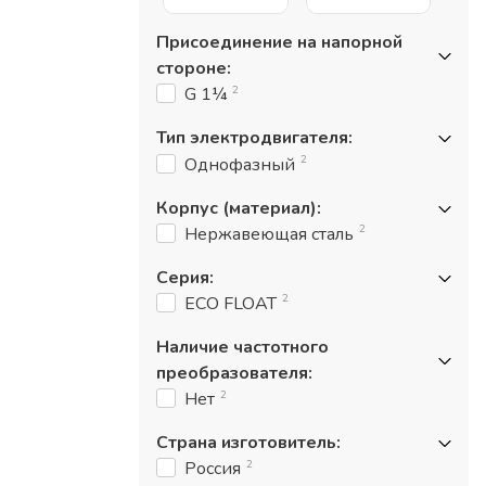
Присоединение на напорной
стороне
:
2
G 1¼
Тип электродвигателя
:
2
Однофазный
Корпус (материал)
:
2
Нержавеющая сталь
Серия
:
2
ECO FLOAT
Наличие частотного
преобразователя
:
2
Нет
Страна изготовитель
:
2
Россия