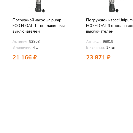
Погружной насос Unipump
Погружной насос Unipum
ECO FLOAT-1 с поплавковым
ECO FLOAT-3 с поплавко
выключателем
выключателем
Артикул:
93868
Артикул:
98919
В наличии:
4 шт
В наличии:
17 шт
21 166
₽
23 871
₽