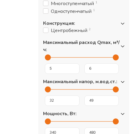
1
Многоступенчатый
1
Одноступенчатый
Конструкция
:
2
Центробежный
Максимальный расход Qmax, м³/
ч
:
Максимальный напор, м.вод.ст.
:
Мощность, Вт
: