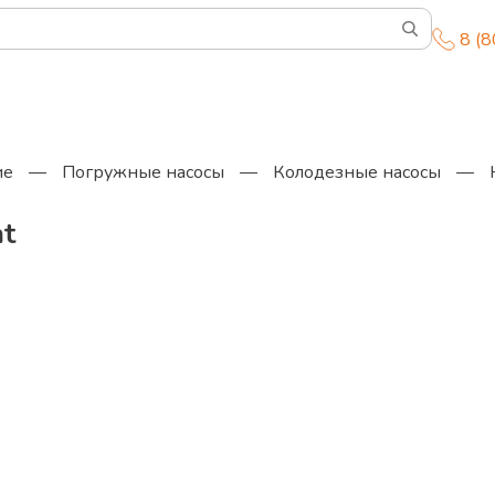
8 (
ие
—
Погружные насосы
—
Колодезные насосы
—
at