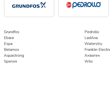
Grundfos
Pedrollo
Ebara
LadAna
Espa
Waterstry
Belamos
Franklin Electri
Aquastrong
Акватек
Speroni
Wilo
Компания
Stoking
О компании