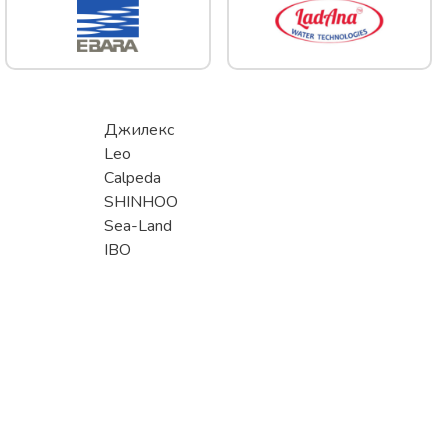
Джилекс
Leo
Calpeda
SHINHOO
Sea-Land
IBO
Помощь
8 (800) 600-90-16
Юрлицам
sale@stoking.ru