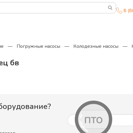
8 (
ие
—
Погружные насосы
—
Колодезные насосы
—
ец бв
борудование
?