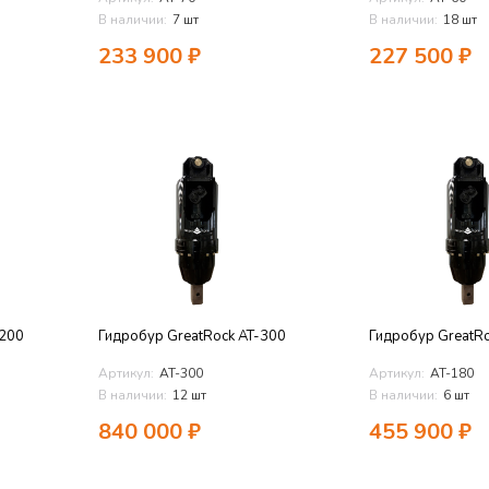
В наличии:
7 шт
В наличии:
18 шт
233 900
₽
227 500
₽
1200
Гидробур GreatRock AT-300
Гидробур GreatR
Артикул:
AT-300
Артикул:
AT-180
В наличии:
12 шт
В наличии:
6 шт
840 000
₽
455 900
₽