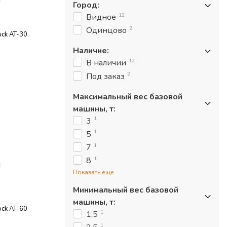
Город
:
12
Видное
2
Одинцово
ck AT-30
Наличие
:
12
В наличии
2
Под заказ
Максимальный вес базовой
машины, т
:
1
3
1
5
1
7
1
8
Показать ещё
Минимальный вес базовой
машины, т
:
ck AT-60
1
1.5
1