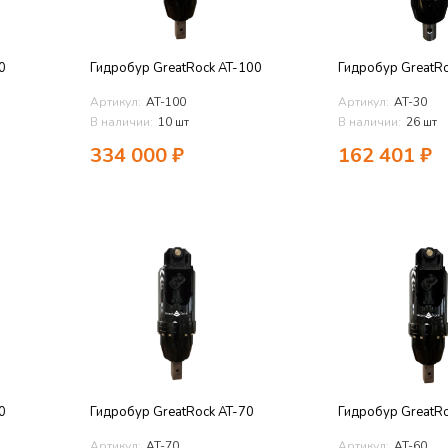
0
Гидробур GreatRock AT-100
Гидробур GreatRo
Артикул:
AT-100
Артикул:
AT-30
В наличии:
10 шт
В наличии:
26 шт
334 000
₽
162 401
₽
0
Гидробур GreatRock AT-70
Гидробур GreatRo
Артикул:
AT-70
Артикул:
AT-60