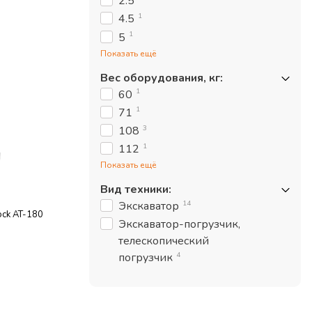
2.5
1
4.5
1
5
Показать ещё
Вес оборудования, кг
:
1
60
1
71
3
108
1
112
Показать ещё
Вид техники
:
14
Экскаватор
ock AT-180
Экскаватор-погрузчик,
телескопический
4
погрузчик