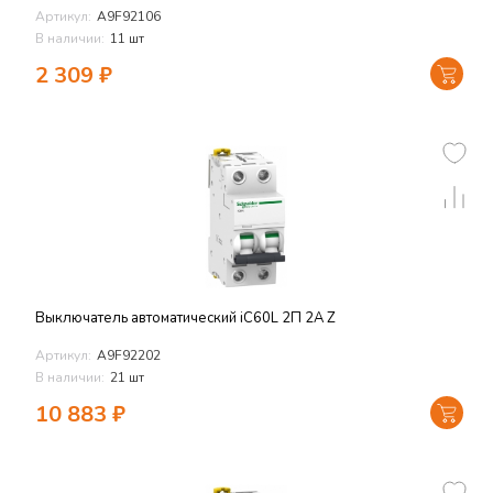
Артикул:
A9F92106
В наличии:
11 шт
2 309
₽
Выключатель автоматический iC60L 2П 2A Z
Артикул:
A9F92202
В наличии:
21 шт
10 883
₽