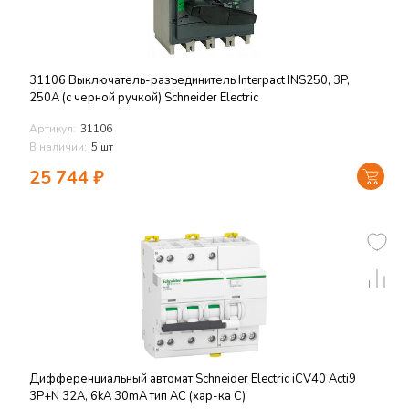
31106 Выключатель-разъединитель Interpact INS250, 3P,
250А (с черной ручкой) Schneider Electric
Артикул:
31106
В наличии:
5 шт
25 744
₽
Дифференциальный автомат Schneider Electric iCV40 Acti9
3P+N 32А, 6kА 30mA тип AC (хар-ка С)