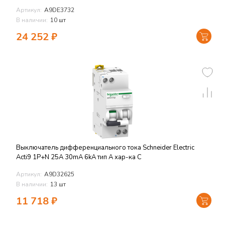
Артикул:
A9DE3732
В наличии:
10 шт
24 252
₽
Выключатель дифференциального тока Schneider Electric
Acti9 1P+N 25A 30mA 6kA тип A хар-ка C
Артикул:
A9D32625
В наличии:
13 шт
11 718
₽