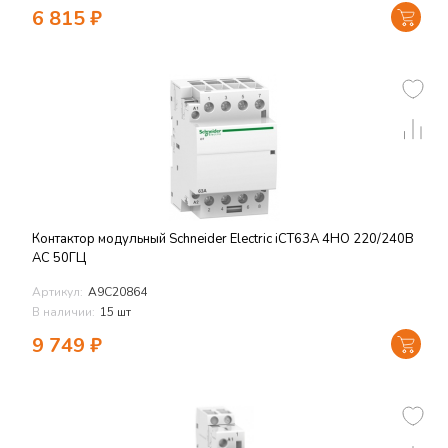
6 815
₽
Контактор модульный Schneider Electric iCT63A 4НО 220/240В
АС 50ГЦ
Артикул:
A9C20864
В наличии:
15 шт
9 749
₽