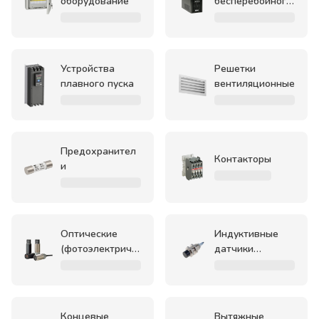
оборудование
бесперебойного
питания
Устройства
Решетки
плавного пуска
вентиляционные
Предохранител
Контакторы
и
Оптические
Индуктивные
(фотоэлектриче
датчики
ские) датчики
положения
положения
Концевые
Вытяжные