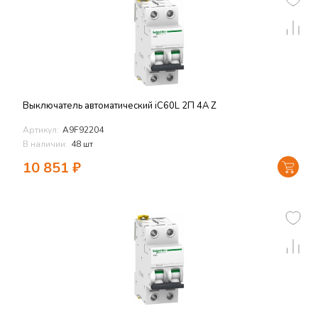
Выключатель автоматический iC60L 2П 4A Z
Артикул:
A9F92204
В наличии:
48 шт
10 851
₽