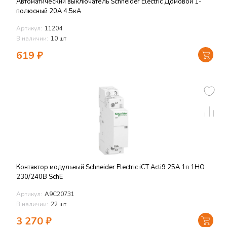
Автоматический выключатель Schneider Electric Домовой 1-
полюсный 20А 4.5кА
Артикул:
11204
В наличии:
10 шт
619
₽
Контактор модульный Schneider Electric iСТ Acti9 25А 1п 1НО
230/240В SchE
Артикул:
A9C20731
В наличии:
22 шт
3 270
₽