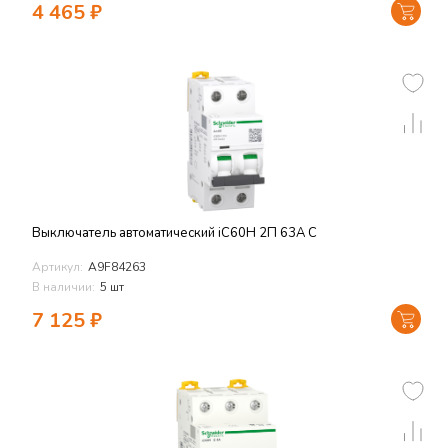
4 465
₽
Выключатель автоматический iC60H 2П 63A C
Артикул:
A9F84263
В наличии:
5 шт
7 125
₽