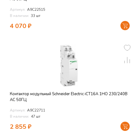
Артикул:
A9C22515
В наличии:
33 шт
4 070
₽
Контактор модульный Schneider Electric iCT16A 1НО 230/240В
АС 50ГЦ
Артикул:
A9C22711
В наличии:
47 шт
2 855
₽