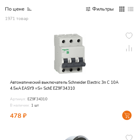
По цене
Фильтры
1971
товар
Автоматический выключатель Schneider Electric 3п C 10А
4.5кА EASY9 =S= SchE EZ9F34310
Артикул:
EZ9F34310
В наличии:
1 шт
478
₽