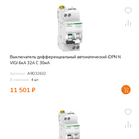
Выключатель дифференциальный автоматический iDPN N
VIGI 6кА 32A C 30мА
Артикул:
A9D32632
В наличии:
4 шт
11 501
₽