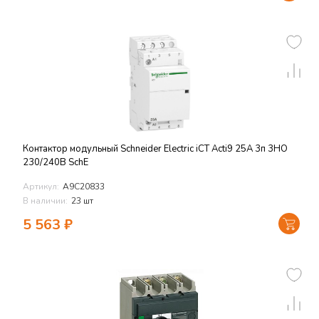
Контактор модульный Schneider Electric iСТ Acti9 25А 3п 3НО
230/240В SchE
Артикул:
A9C20833
В наличии:
23 шт
5 563
₽