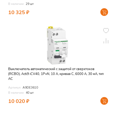
В наличии:
29 шт
10 325
₽
Выключатель автоматический с защитой от сверхтоков
(RCBO), Acti9 iCV40, 1P+N, 10 A, кривая C, 6000 A, 30 мА, тип
AC
Артикул:
A9DE3610
В наличии:
40 шт
10 020
₽