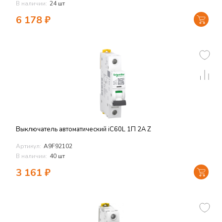
В наличии:
24 шт
6 178
₽
Выключатель автоматический iC60L 1П 2A Z
Артикул:
A9F92102
В наличии:
40 шт
3 161
₽