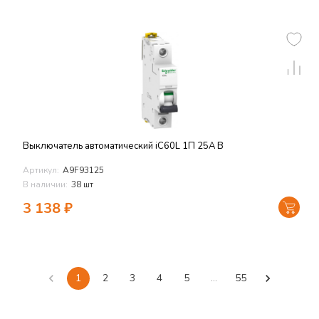
Выключатель автоматический iC60L 1П 25A B
Артикул:
A9F93125
В наличии:
38 шт
3 138
₽
1
2
3
4
5
…
55