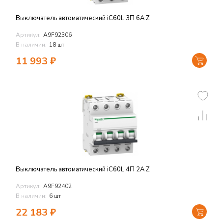
Выключатель автоматический iC60L 3П 6A Z
Артикул:
A9F92306
В наличии:
18 шт
11 993
₽
Выключатель автоматический iC60L 4П 2A Z
Артикул:
A9F92402
В наличии:
6 шт
22 183
₽