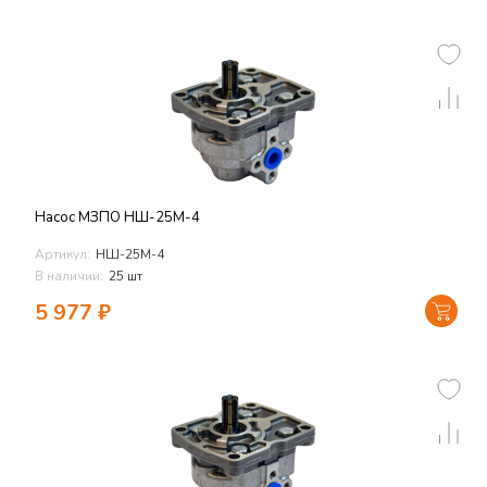
Насос МЗПО НШ-25М-4
Артикул:
НШ-25М-4
В наличии:
25 шт
5 977
₽