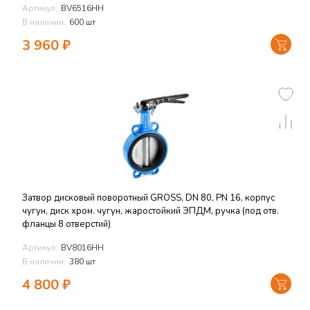
Артикул:
BV6516HH
В наличии:
600 шт
3 960
₽
Затвор дисковый поворотный GROSS, DN 80, PN 16, корпус
чугун, диск хром. чугун, жаростойкий ЭПДМ, ручка (под отв.
фланцы 8 отверстий)
Артикул:
BV8016HH
В наличии:
380 шт
4 800
₽