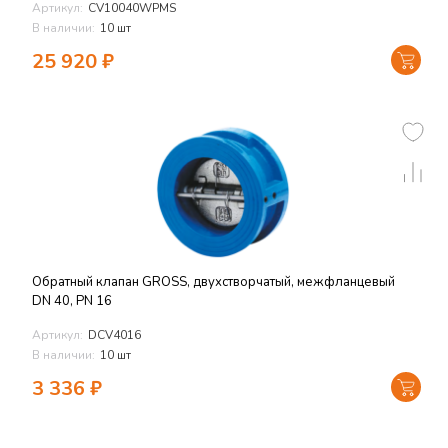
Артикул:
CV10040WPMS
В наличии:
10 шт
25 920
₽
Обратный клапан GROSS, двухстворчатый, межфланцевый
DN 40, PN 16
Артикул:
DCV4016
В наличии:
10 шт
3 336
₽