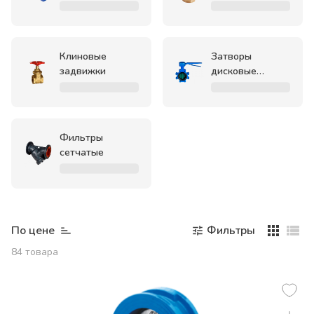
клапаны
клапаны
Клиновые
Затворы
задвижки
дисковые
поворотные
Фильтры
сетчатые
По цене
Фильтры
84
товара