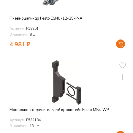
Пневмоцилиндр Festo ESNU-12-25-P-A
Артикул:
F19261
В наличии:
8 шт
4 981
₽
Монтажно-соединительный кронштейн Festo MS4-WP
Артикул:
F532184
В наличии:
13 шт