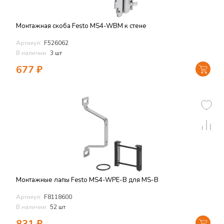
Монтажная скоба Festo MS4-WBM к стене
Артикул:
F526062
В наличии:
3 шт
677
₽
Монтажные лапы Festo MS4-WPE-B для MS-B
Артикул:
F8118600
В наличии:
52 шт
831
₽