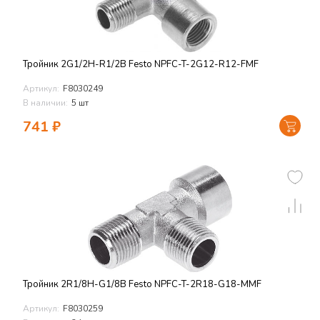
Тройник 2G1/2Н-R1/2В Festo NPFC-T-2G12-R12-FMF
Артикул:
F8030249
В наличии:
5 шт
741
₽
Тройник 2R1/8Н-G1/8В Festo NPFC-T-2R18-G18-MMF
Артикул:
F8030259