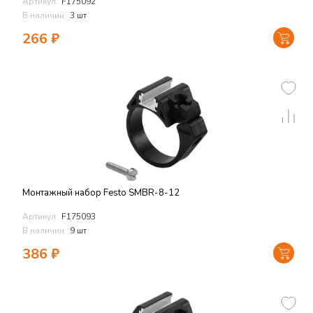
Артикул:
F175092
В наличии:
3 шт
266
₽
Монтажный набор Festo SMBR-8-12
Артикул:
F175093
В наличии:
9 шт
386
₽