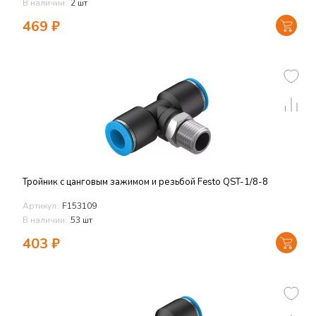
В наличии:
2 шт
469
₽
Тройник с цанговым зажимом и резьбой Festo QST-1/8-8
Артикул:
F153109
В наличии:
53 шт
403
₽