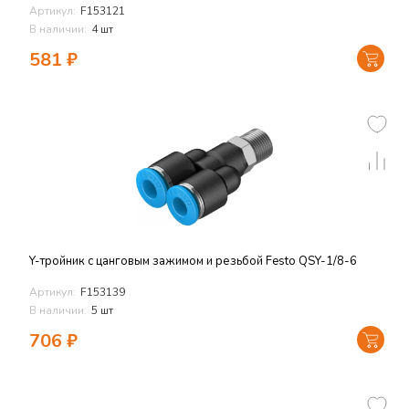
Артикул:
F153121
В наличии:
4 шт
581
₽
Y-тройник с цанговым зажимом и резьбой Festo QSY-1/8-6
Артикул:
F153139
В наличии:
5 шт
706
₽