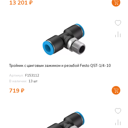
13 201
₽
Тройник с цанговым зажимом и резьбой Festo QST-1/4-10
Артикул:
F153112
В наличии:
13 шт
719
₽