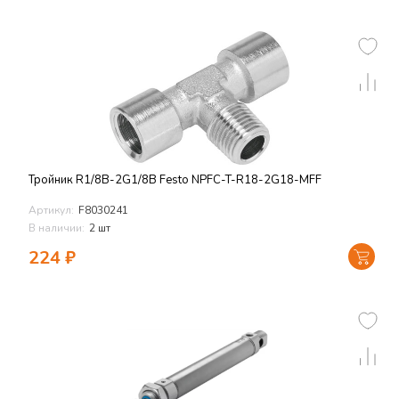
Тройник R1/8В-2G1/8В Festo NPFC-T-R18-2G18-MFF
Артикул:
F8030241
В наличии:
2 шт
224
₽