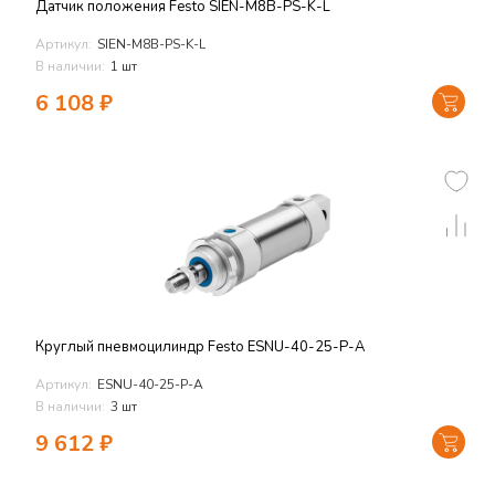
Датчик положения Festo SIEN-M8B-PS-K-L
Артикул:
SIEN-M8B-PS-K-L
В наличии:
1 шт
6 108
₽
Круглый пневмоцилиндр Festo ESNU-40-25-P-A
Артикул:
ESNU-40-25-P-A
В наличии:
3 шт
9 612
₽