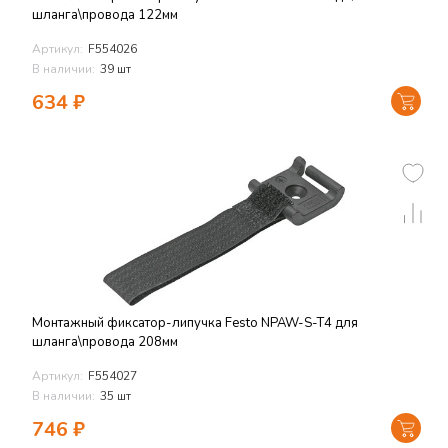
шланга\провода 122мм
Артикул:
F554026
В наличии:
39 шт
634
₽
Монтажный фиксатор-липучка Festo NPAW-S-T4 для
шланга\провода 208мм
Артикул:
F554027
В наличии:
35 шт
746
₽