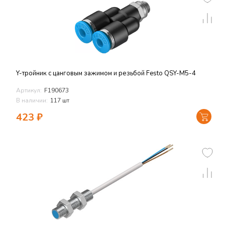
Y-тройник с цанговым зажимом и резьбой Festo QSY-M5-4
Артикул:
F190673
В наличии:
117 шт
423
₽