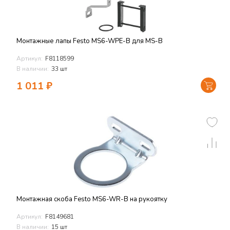
Монтажные лапы Festo MS6-WPE-B для MS-B
Артикул:
F8118599
В наличии:
33 шт
1 011
₽
Монтажная скоба Festo MS6-WR-B на рукоятку
Артикул:
F8149681
В наличии:
15 шт