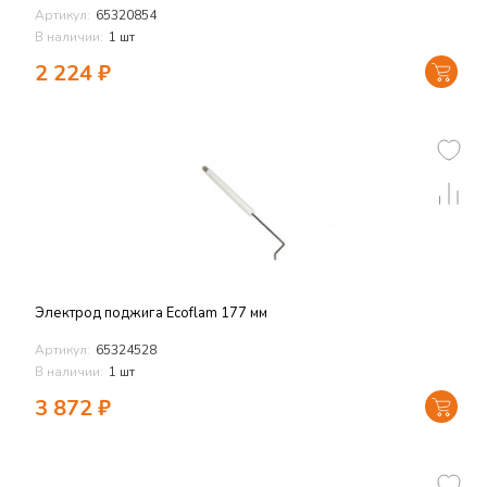
Артикул:
65320854
В наличии:
1 шт
2 224
₽
Электрод поджига Ecoflam 177 мм
Артикул:
65324528
В наличии:
1 шт
3 872
₽