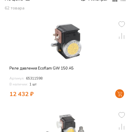
62
товара
Реле давления Ecoflam GW 150 A5
Артикул:
65311598
В наличии:
1 шт
12 432
₽