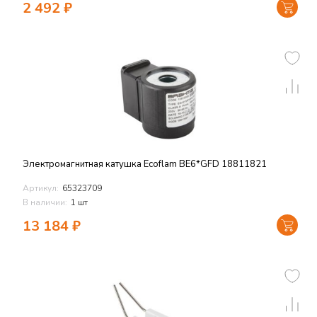
2 492
₽
Электромагнитная катушка Ecoflam BE6*GFD 18811821
Артикул:
65323709
В наличии:
1 шт
13 184
₽