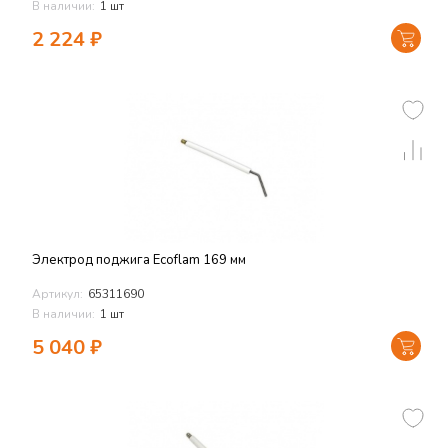
В наличии:
1 шт
2 224
₽
Электрод поджига Ecoflam 169 мм
Артикул:
65311690
В наличии:
1 шт
5 040
₽