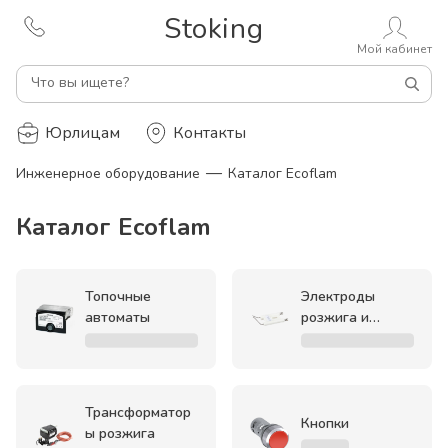
Stoking
Мой кабинет
Что вы ищете?
Юрлицам
Контакты
—
Инженерное оборудование
Каталог Ecoflam
Каталог Ecoflam
Топочные
Электроды
автоматы
розжига и
ионизации
Трансформатор
Кнопки
ы розжига