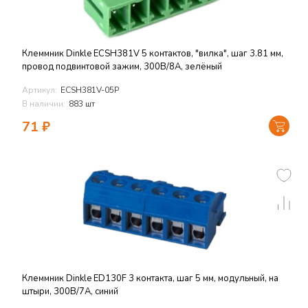
Клеммник Dinkle ECSH381V 5 контактов, "вилка", шаг 3.81 мм,
провод подвинтовой зажим, 300В/8А, зелёный
Артикул:
ECSH381V-05P
В наличии:
883 шт
71
₽
Клеммник Dinkle ED130F 3 контакта, шаг 5 мм, модульный, на
штыри, 300В/7А, синий