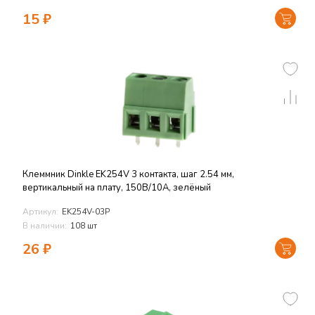
15
₽
Клеммник Dinkle EK254V 3 контакта, шаг 2.54 мм,
вертикальный на плату, 150В/10А, зелёный
Артикул:
EK254V-03P
В наличии:
108 шт
26
₽