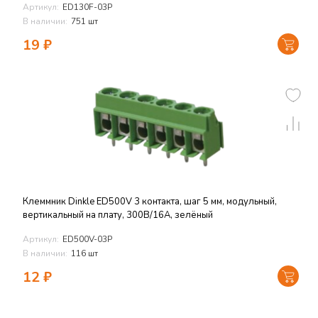
Артикул:
ED130F-03P
В наличии:
751 шт
19
₽
Клеммник Dinkle ED500V 3 контакта, шаг 5 мм, модульный,
вертикальный на плату, 300В/16А, зелёный
Артикул:
ED500V-03P
В наличии:
116 шт
12
₽