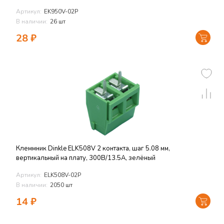
Артикул:
EK950V-02P
В наличии:
26 шт
28
₽
Клеммник Dinkle ELK508V 2 контакта, шаг 5.08 мм,
вертикальный на плату, 300В/13.5А, зелёный
Артикул:
ELK508V-02P
В наличии:
2050 шт
14
₽