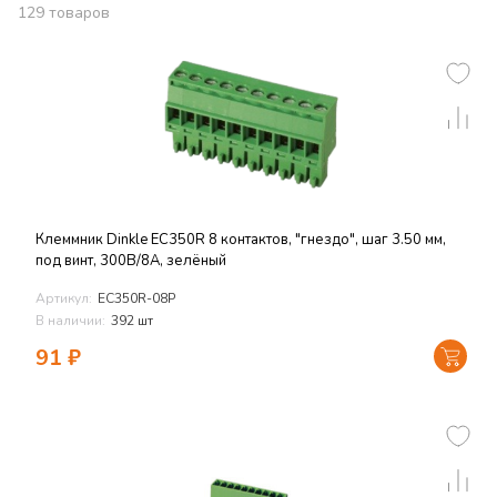
129
товаров
Клеммник Dinkle EC350R 8 контактов, "гнездо", шаг 3.50 мм,
под винт, 300В/8А, зелёный
Артикул:
EC350R-08P
В наличии:
392 шт
91
₽