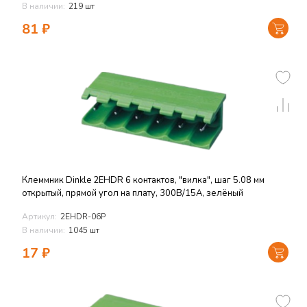
В наличии:
219 шт
81
₽
Клеммник Dinkle 2EHDR 6 контактов, "вилка", шаг 5.08 мм
открытый, прямой угол на плату, 300В/15А, зелёный
Артикул:
2EHDR-06P
В наличии:
1045 шт
17
₽