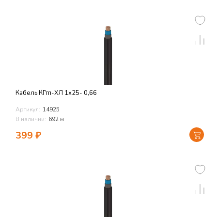
Кабель КГтп-ХЛ 1х25- 0,66
Артикул:
14925
В наличии:
692 м
399
₽