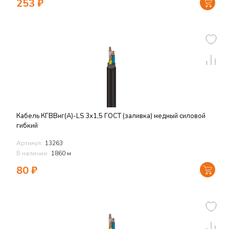
253
₽
Кабель КГВВнг(А)-LS 3х1,5 ГОСТ (заливка) медный силовой
гибкий
Артикул:
13263
В наличии:
1860 м
80
₽