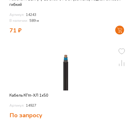
гибкий
Артикул:
14243
В наличии:
589 м
71
₽
Кабель КГтп-ХЛ 1х50
Артикул:
14927
По запросу