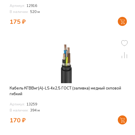
Артикул:
12916
В наличии:
520 м
175
₽
Кабель КГВВнг(А)-LS 4х2,5 ГОСТ (заливка) медный силовой
гибкий
Артикул:
13259
В наличии:
394 м
170
₽