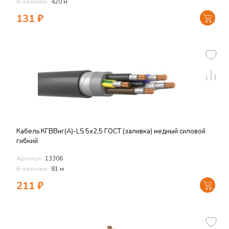
В наличии:
420 м
131
₽
Кабель КГВВнг(А)-LS 5х2,5 ГОСТ (заливка) медный силовой
гибкий
Артикул:
13306
В наличии:
81 м
211
₽