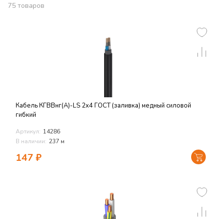
75
товаров
Кабель КГВВнг(А)-LS 2х4 ГОСТ (заливка) медный силовой
гибкий
Артикул:
14286
В наличии:
237 м
147
₽