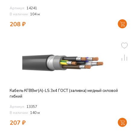
Артикул:
14241
В наличии:
104 м
208
₽
Кабель КГВВнг(А)-LS 3х4 ГОСТ (заливка) медный силовой
гибкий
Артикул:
13357
В наличии:
140 м
207
₽