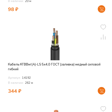
В наличии:
20 м
98
₽
Кабель КГВВнг(А)-LS 5х4,0 ГОСТ (заливка) медный силовой
гибкий
Артикул:
14192
В наличии:
262 м
344
₽