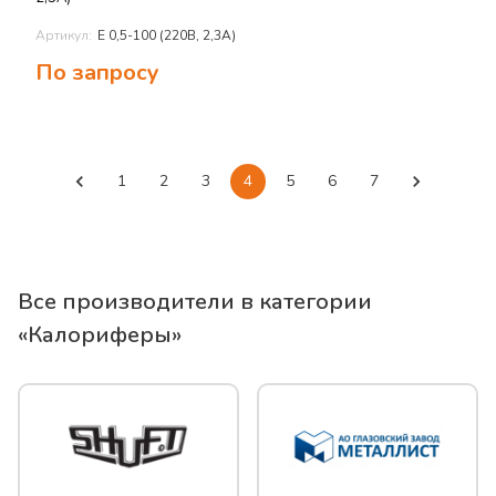
Артикул:
E 0,5-100 (220В, 2,3А)
По запросу
1
2
3
4
5
6
7
Все производители в категории
«
Калориферы
»