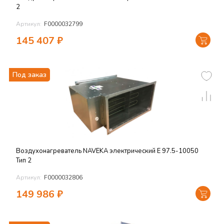
2
Артикул:
F0000032799
145 407
₽
Под заказ
Воздухонагреватель NAVEKA электрический E 97.5-10050
Тип 2
Артикул:
F0000032806
149 986
₽