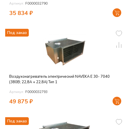
Артикул:
F0000032790
35 834
₽
Под заказ
Воздухонагреватель электрический NAVEKA E 30- 7040
(380В; 22,8А + 22,8А) Тип 1
Артикул:
F0000032793
49 875
₽
Под заказ